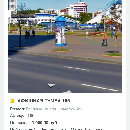
АФИШНАЯ ТУМБА 166
Раздел:
Реклама на афишных тумбах
Артикул:
166.T
1 000,00 руб.
Цена/мес.:
Победителей – Дворец спорта, Минск, Беларусь