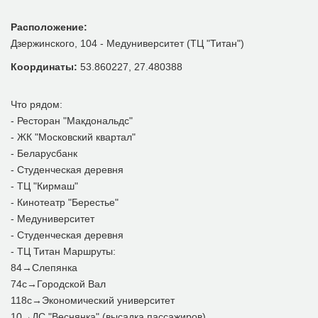
Расположение:
Дзержинского, 104 - Медуниверситет (ТЦ "Титан")
Координаты:
53.860227, 27.480388
Что рядом:
- Ресторан "Макдональдс"
- ЖК "Московский квартал"
- Беларусбанк
- Студенческая деревня
- ТЦ "Кирмаш"
- Кинотеатр "Берестье"
- Медуниверситет
- Студенческая деревня
- ТЦ Титан Маршруты:
84→Слепянка
74c→Городской Вал
118с→Экономический университет
10→ДС "Веснянка" (высадка пассажиров)